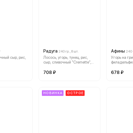
Радуга
Афины
г
240 гр., 8 шт.
240 
чный сыр, рис,
Лосось, угорь, тунец, рис,
Угорь на гри
сыр, сливочный "Cremette",
филадельфия
свежий огурец, соус унаги,
огурец, кунж
кунжут, водоросли нори
сицилиано
708 ₽
678 ₽
НОВИНКА
ОСТРОЕ