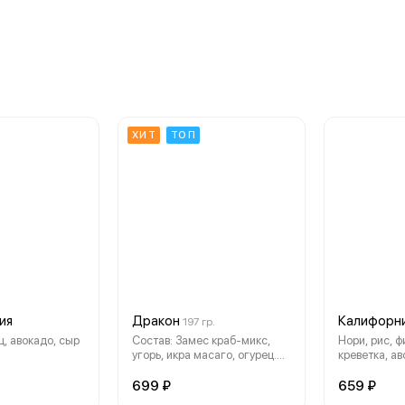
ХИТ
ТОП
ия
Дракон
Калифорни
197 гр.
ц, авокадо, сыр
Состав: Замес краб-микс,
Нори, рис, 
угорь, икра масаго, огурец.
креветка, ав
соус унаги, кунжут, рис, нори
тоббико чер
699 ₽
659 ₽