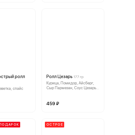
острый ролл
Ролл Цезарь
177 гр
Курица, Помидор, Айсберг,
Сыр Пармезан, Соус Цезарь,
еветка, спайс
Сухарики
459 ₽
ПОДАРОК
ОСТРОЕ