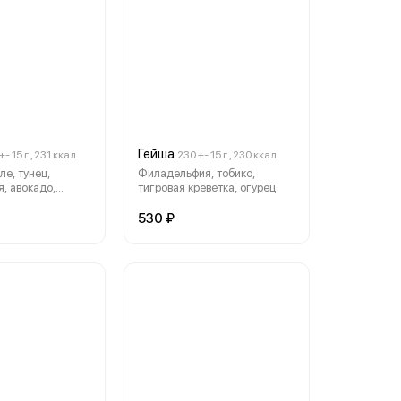
Гейша
+- 15 г., 231 ккал
230 +- 15 г., 230 ккал
ле, тунец,
Филадельфия, тобико,
, авокадо,
тигровая креветка, огурец.
ут, соус
530 ₽