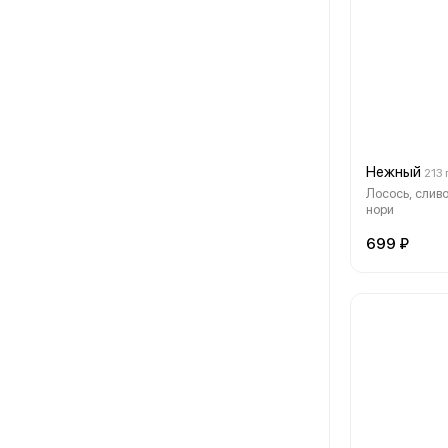
Нежный
213 
Лосось, сливо
нори
699 ₽