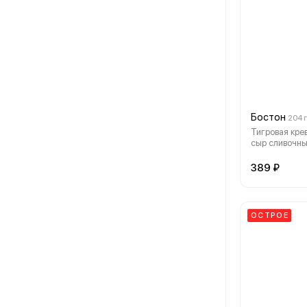
Бостон
204 г
Тигровая крев
сыр сливочн
389 ₽
ОСТРОЕ