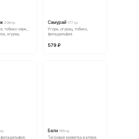
Ёж
Самурай
208 гр.
177 гр.
, тобико чёрн.,
Угорь, огурец, тобико,
тка, огурец
филадельфия.
579 ₽
Бали
гр.
165 гр.
 филадельфия,
Тигровая креветка в кляре,