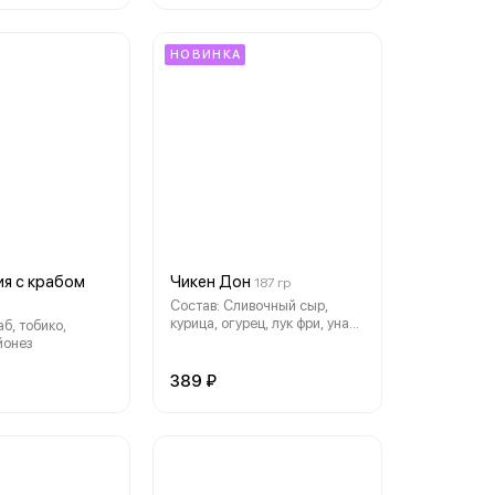
НОВИНКА
я с крабом
Чикен Дон
187 гр
Состав: Сливочный сыр,
курица, огурец, лук фри, унаги
б, тобико,
соус, рис, нори
йонез
389 ₽