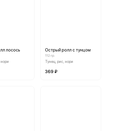
лл лосось
Острый ролл с тунцом
112 гр.
 нори
Тунец, рис, нори
369 ₽