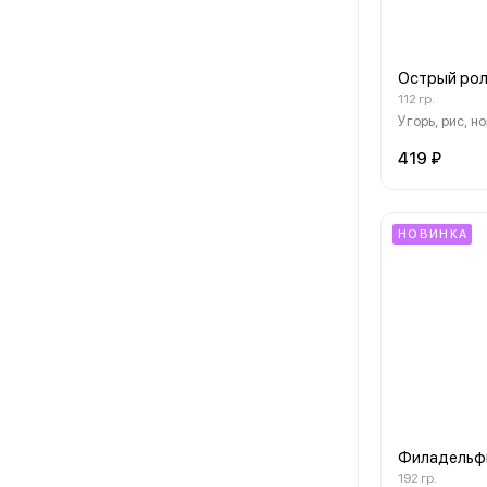
Острый рол
112 гр.
Угорь, рис, н
419 ₽
НОВИНКА
Филадельфи
192 гр.