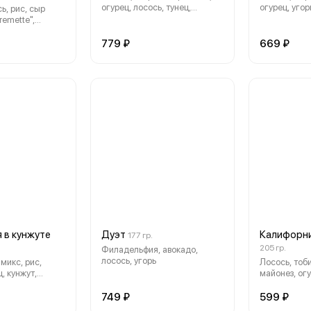
огурец, лосось, тунец,
огурец, угор
ь, рис, сыр
японский майонез.
emette",
ц, водоросли
779 ₽
669 ₽
 в кунжуте
Дуэт
Калифорни
177 гр.
205 гр.
Филадельфия, авокадо,
лосось, угорь
микс, рис,
Лосось, тоб
, кунжут,
майонез, огу
ри
749 ₽
599 ₽