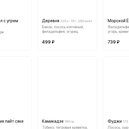
л с угрем
Деревня
Морской 
220 +- 15 г., 260 ккал
Бекон, лосось копчёный,
Филадельфия
филадельфия, огурец.
угорь, креве
ори
499 ₽
739 ₽
я лайт сяке
Камикадзе
Фуджи
195 гр.
173 
Тобико, тигровая креветка,
Лосось, сыр