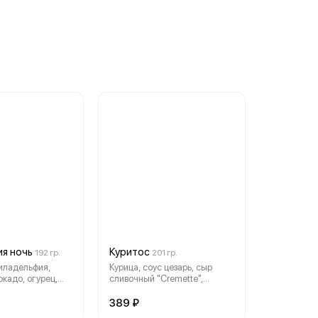
я ночь
Куритос
192 гр.
201 гр.
филадельфия,
Курица, соус цезарь, сыр
окадо, огурец,
сливочный "Cremette",
ный
помидор, салат Айсберг, рис,
нори
389 ₽