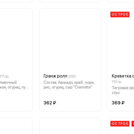
ОСТРОЕ
Гранж ролл
Креветка 
77 гр.
200 г
112 гр.
сливочный
Состав: Авокадо, краб , нори,
кон, огурец, лук
рис, огурец, сыр "Cremette"
Тигровая кр
ги, рис, нори
соус
362 ₽
369 ₽
ОСТРОЕ