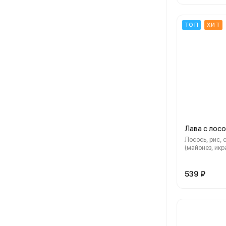
ТОП
ХИТ
Лава с лос
Лосось, рис, 
(майонез, икр
кунжутное), 
"Cremette", в
539 ₽