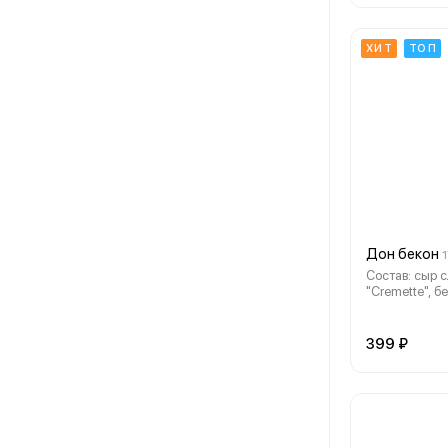
ХИТ
ТОП
Дон бекон
1
Состав: сыр 
"Cremette", бе
фри, соус Уна
399 ₽