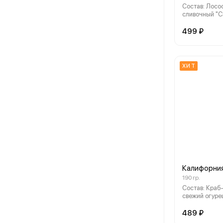
Состав: Лосос
сливочный "Cr
свежий огуре
нори
499 ₽
ХИТ
Калифорния
190 гр.
Состав: Краб-
свежий огурец
водоросли но
489 ₽