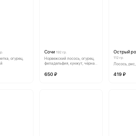
Сочи
Острый ро
р.
192 гр.
112 гр.
етка, огурец,
Норвежский лосось, огурец,
ый
филадельфия, кунжут, чёрная
Лосось, рис,
тобико
650 ₽
419 ₽