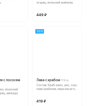
ь.
огурец, японский майонез.
449 ₽
ТОП
я с лососем
Лава с крабом
178 гр.
Состав: Краб-микс, рис, соус
лава (майонез, икра масаго,
ико, японский
масло кунжутное), сыр
рец, авокадо.
сливочный "Cremette",
водоросли нори
419 ₽