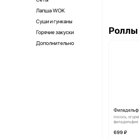
Лапша WOK
Суши и гунканы
Роллы
Горячие закуски
Дополнительно
Филадельф
лосось, огуре
филадельфия.
699 ₽