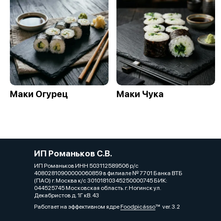
Маки Огурец
Маки Чука
ИП Романьков С.В.
ИП Романьков ИНН 503112589506 р/с
40802810900000060859 в филиале № 7701 Банка ВТБ
(ПАО) г. Москва к/с 30101810345250000745 БИК:
044525745 Московская область. г. Ногинск ул.
Декабристов д. 1Г кВ. 43
Работает на эффективном ядре
Foodpicásso
ver. 3.2