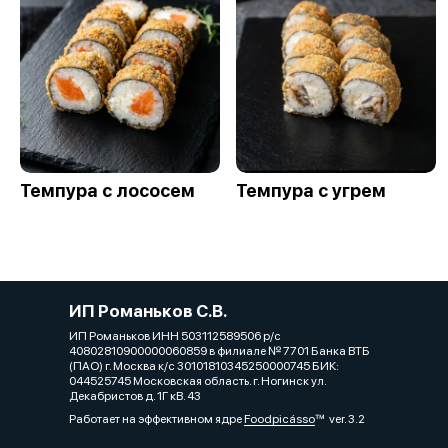
Темпура с лососем
Темпура с угрем
ИП Романьков С.В.
ИП Романьков ИНН 503112589506 р/с
40802810900000060859 в филиале № 7701 Банка ВТБ
(ПАО) г. Москва к/с 30101810345250000745 БИК:
044525745 Московская область. г. Ногинск ул.
Декабристов д. 1Г кВ. 43
Работает на эффективном ядре
Foodpicásso
ver. 3.2