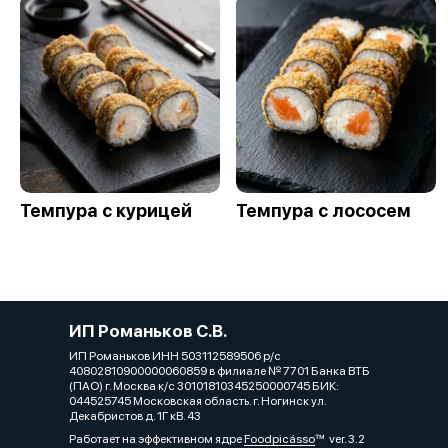
Темпура с курицей
Темпура с лососем
ИП Романьков С.В.
ИП Романьков ИНН 503112589506 р/с
40802810900000060859 в филиале № 7701 Банка ВТБ
(ПАО) г. Москва к/с 30101810345250000745 БИК:
044525745 Московская область. г. Ногинск ул.
Декабристов д. 1Г кВ. 43
Работает на эффективном ядре
Foodpicásso
ver. 3.2