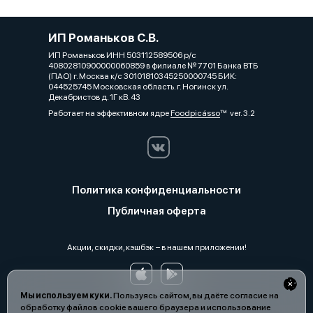
ИП Романьков С.В.
ИП Романьков ИНН 503112589506 р/с
40802810900000060859 в филиале № 7701 Банка ВТБ
(ПАО) г. Москва к/с 30101810345250000745 БИК:
044525745 Московская область. г. Ногинск ул.
Декабристов д. 1Г кВ. 43
Работает на эффективном ядре
Foodpicásso
ver. 3.2
Политика конфиденциальности
Публичная оферта
Акции, скидки, кэшбэк − в нашем приложении!
Мы используем куки.
Пользуясь сайтом, вы даёте согласие на
обработку файлов cookie вашего браузера и использование