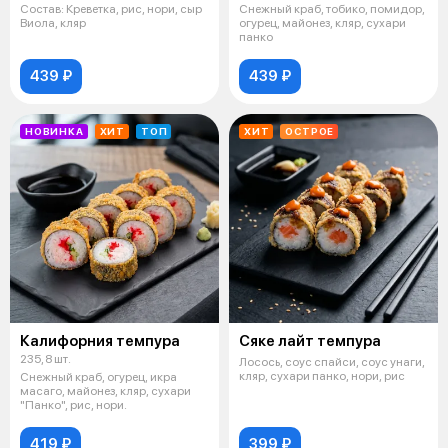
Состав: Креветка, рис, нори, сыр
Снежный краб, тобико, помидор,
Виола, кляр
огурец, майонез, кляр, сухари
панко
439 ₽
439 ₽
НОВИНКА
ХИТ
ТОП
ХИТ
ОСТРОЕ
Калифорния темпура
Сяке лайт темпура
235, 8 шт.
Лосось, соус спайси, соус унаги,
кляр, сухари панко, нори, рис
Снежный краб, огурец, икра
масаго, майонез, кляр, сухари
"Панко", рис, нори.
419 ₽
399 ₽