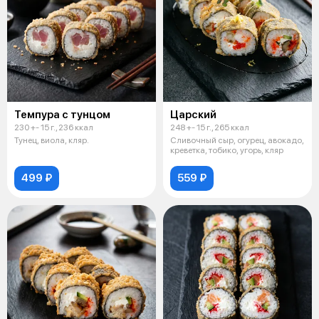
Темпура с тунцом
Царский
230 +- 15 г., 236 ккал
248 +- 15 г., 265 ккал
Тунец, виола, кляр.
Сливочный сыр, огурец, авокадо,
креветка, тобико, угорь, кляр
499 ₽
559 ₽