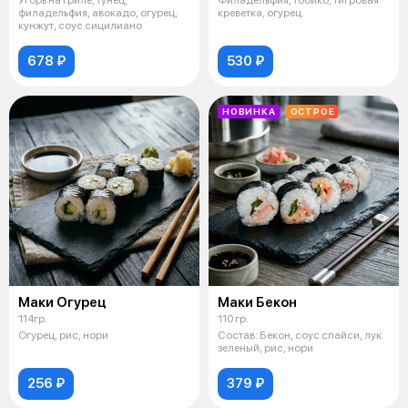
филадельфия, авокадо, огурец,
креветка, огурец.
кунжут, соус сицилиано
678 ₽
530 ₽
НОВИНКА
ОСТРОЕ
Маки Огурец
Маки Бекон
114гр.
110 гр.
Огурец, рис, нори
Состав: Бекон, соус спайси, лук
зеленый, рис, нори
256 ₽
379 ₽