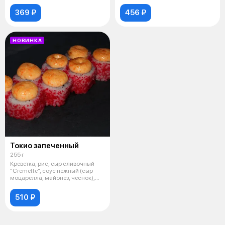
369 ₽
456 ₽
НОВИНКА
Токио запеченный
255 г
Креветка, рис, сыр сливочный
"Cremette", соус нежный (сыр
моцарелла, майонез, чеснок),
све
510 ₽