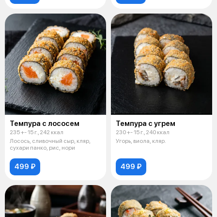
Темпура с лососем
Темпура с угрем
235 +- 15 г., 242 ккал
230 +- 15 г., 240 ккал
Лосось, сливочный сыр, кляр,
Угорь, виола, кляр.
сухари панко, рис, нори
499 ₽
499 ₽