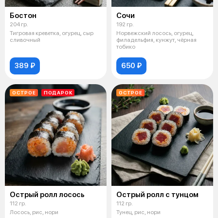
Бостон
Сочи
204 гр.
192 гр.
Тигровая креветка, огурец, сыр
Норвежский лосось, огурец,
сливочный
филадельфия, кунжут, чёрная
тобико
389 ₽
650 ₽
ОСТРОЕ
ПОДАРОК
ОСТРОЕ
Острый ролл лосось
Острый ролл с тунцом
112 гр.
112 гр.
Лосось, рис, нори
Тунец, рис, нори