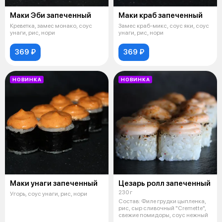
Маки Эби запеченный
Маки краб запеченный
Креветка, замес монако, соус
Замес краб-микс, соус яки, соус
унаги, рис, нори
унаги, рис, нори
369 ₽
369 ₽
НОВИНКА
НОВИНКА
Маки унаги запеченный
Цезарь ролл запеченный
230 г
Угорь, соус унаги, рис, нори
Состав: Филе грудки цыпленка,
рис, сыр сливочный "Cremette",
свежие помидоры, соус нежный