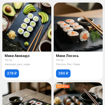
Маки Авокадо
Маки Лосось
112 гр.
112 гр.
Авокадо, рис, нори
Лосось, Рис, Нори
278 ₽
390 ₽
ОСТРОЕ