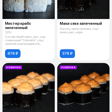
Мистер крабс
Маки сяке запеченный
запеченный
Лосось, замес монако, соус
225 г
унаги, рис, нори
Состав: Краб-микс, рис, сыр
сливочный "Cremette", соус
нежный (сыр моцарелла,
майонез, чес
479 ₽
379 ₽
НОВИНКА
НОВИНКА