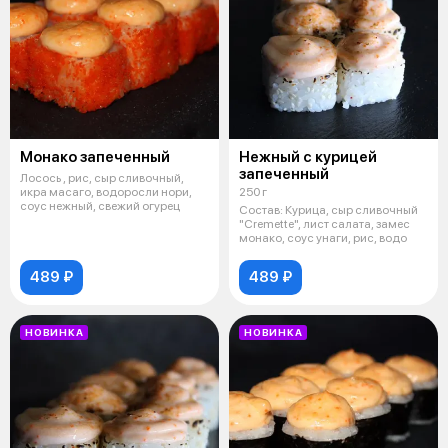
Монако запеченный
Нежный с курицей
запеченный
Лосось , рис, сыр сливочный,
икра масаго, водоросли нори,
250 г
соус нежный, свежий огурец
Состав: Курица, сыр сливочный
"Cremette", лист салата, замес
монако, соус унаги, рис, водо
489 ₽
489 ₽
НОВИНКА
НОВИНКА