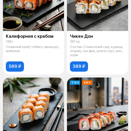
Калифорния с крабом
Чикен Дон
195 г
187 гр
Снежный краб, тобико, авокадо,
Состав: Сливочный сыр, курица,
майонез
огурец, лук фри, унаги соус, рис,
нори
599 ₽
389 ₽
ТОП
ХИТ