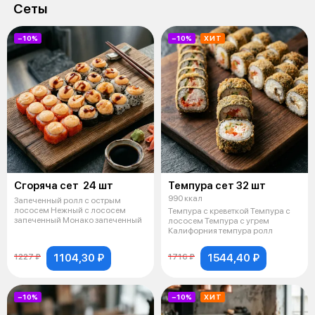
Сеты
−10%
−10%
ХИТ
Сгоряча сет 24 шт
Темпура сет 32 шт
990 ккал
Запеченный ролл с острым
лососем Нежный с лососем
Темпура с креветкой Темпура с
запеченный Монако запеченный
лососем Темпура с угрем
Калифорния темпура ролл
1104,30 ₽
1544,40 ₽
1227 ₽
1716 ₽
−10%
−10%
ХИТ