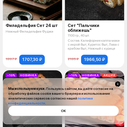
Филадельфия Сет 24 шт
Сет "Пальчики
оближешь"
Нежный Филадельфия Фуджи
1100 гр., 40 шт.
Состав: Калифорния каппа маки
с икрой 8шт, Куритос 8шт, Лава с
крабом 8шт, Нежный с курице
1707,30 ₽
1966,50 ₽
1897 ₽
2185 ₽
−10%
НОВИНКА
−10%
НОВИНКА
АКЦИЯ
Мы используем куки.
Пользуясь сайтом, вы даёте согласие на
обработку файлов cookie вашего браузера и использование
аналитических сервисов согласно нашей
политике
конфиденциальности
.
ОК