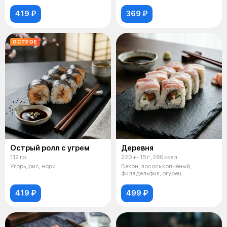
419 ₽
369 ₽
ОСТРОЕ
Острый ролл с угрем
Деревня
112 гр.
220 +- 15 г., 260 ккал
Угорь, рис, нори
Бекон, лосось копчёный,
филадельфия, огурец.
419 ₽
499 ₽