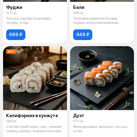
Фуджи
Бали
173 гр.
165 гр.
Лосось, сыр филадельфия,
Тигровая креветка в кляре,
огурец, угорь.
огурец, японский майонез.
669 ₽
449 ₽
ХИТ
Калифорния в кунжуте
Дуэт
190 гр.
177 гр.
Состав: Краб-микс, рис, свежий
Филадельфия, авокадо, лосось,
огурец, кунжут, водоросли нори
угорь