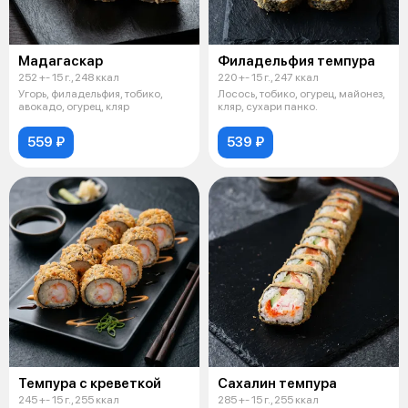
Мадагаскар
Филадельфия темпура
252 +- 15 г., 248 ккал
220 +- 15 г., 247 ккал
Угорь, филадельфия, тобико,
Лосось, тобико, огурец, майонез,
авокадо, огурец, кляр
кляр, сухари панко.
559 ₽
539 ₽
Темпура с креветкой
Сахалин темпура
245 +- 15 г., 255 ккал
285 +- 15 г., 255 ккал