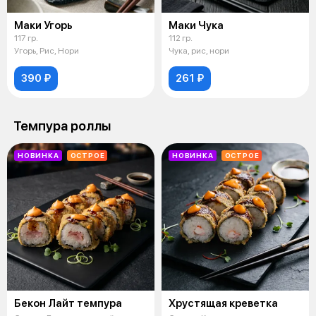
Маки Угорь
Маки Чука
117 гр.
112 гр.
Угорь, Рис, Нори
Чука, рис, нори
390 ₽
261 ₽
Темпура роллы
НОВИНКА
ОСТРОЕ
НОВИНКА
ОСТРОЕ
Бекон Лайт темпура
Хрустящая креветка