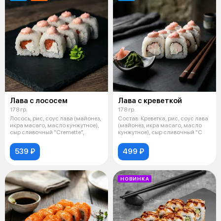
Лава с лососем
Лава с креветкой
178 гр.
178 гр.
Лосось, рис, соус лава (майонез,
Состав: Креветка, рис, соус лава
икра масаго, масло кунжутное),
(майонез, икра масаго, масло
сыр сливочный "Cremette",
кунжутное), сыр сливочный "C
539 ₽
499 ₽
НОВИНКА