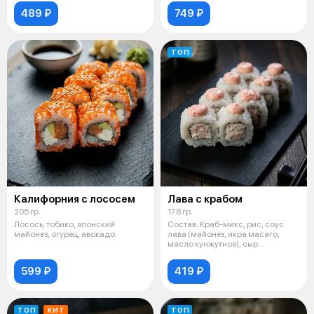
489 ₽
749 ₽
ТОП
Калифорния с лососем
Лава с крабом
205 гр.
178 гр.
Лосось, тобико, японский
Состав: Краб-микс, рис, соус
майонез, огурец, авокадо.
лава (майонез, икра масаго,
масло кунжутное), сыр
сливочный "
599 ₽
419 ₽
ТОП
ХИТ
ТОП