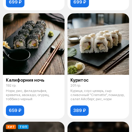
699 ₽
699 ₽
Калифорния ночь
Куритос
192 гр.
201 гр.
Нори, рис, филадельфия,
Курица, соус цезарь, сыр
креветка, авокадо, огурец,
сливочный "Cremette", помидор,
тоббико черный
салат Айсберг, рис, нори
659 ₽
389 ₽
ХИТ
ТОП