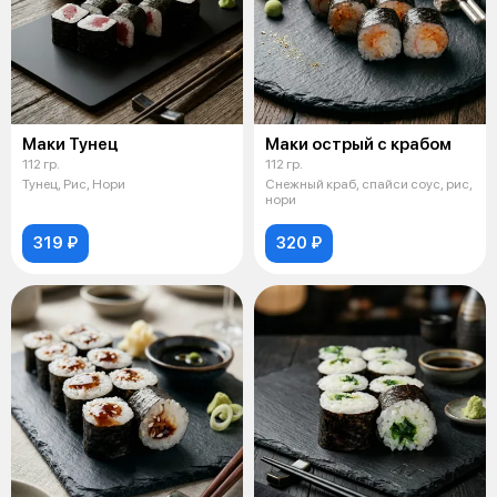
Маки Тунец
Маки острый с крабом
112 гр.
112 гр.
Тунец, Рис, Нори
Снежный краб, спайси соус, рис,
нори
319 ₽
320 ₽