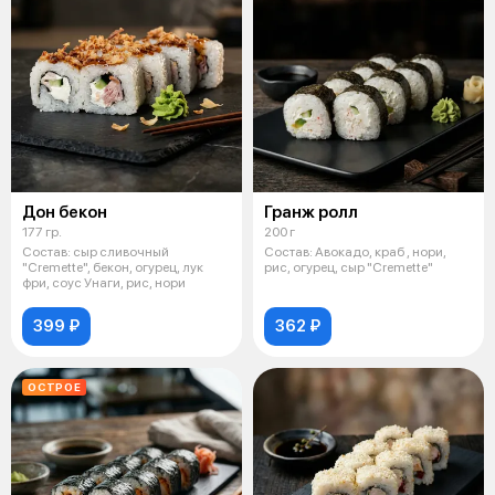
Дон бекон
Гранж ролл
177 гр.
200 г
Состав: сыр сливочный
Состав: Авокадо, краб , нори,
"Cremette", бекон, огурец, лук
рис, огурец, сыр "Cremette"
фри, соус Унаги, рис, нори
399 ₽
362 ₽
ОСТРОЕ