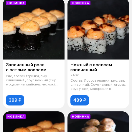
НОВИНКА
НОВИНКА
Запеченный ролл
Нежный с лососем
с острым лососем
запеченный
240 г
Рис, лосось терияки, сыр
сливочный , соус нежный (сыр
Состав: Лосось терияки, рис, сыр
моцарелла, майонез, чеснок),
сливочный, Соус нежный, огурец,
соус "
соус унаги, водоросли н
389 ₽
489 ₽
НОВИНКА
НОВИНКА