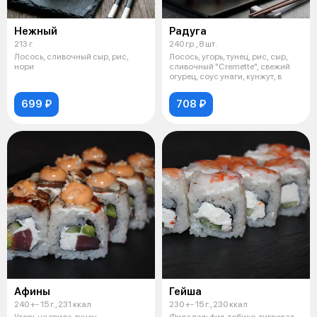
Нежный
Радуга
213 г
240 гр., 8 шт.
Лосось, сливочный сыр, рис,
Лосось, угорь, тунец, рис, сыр,
нори
сливочный "Cremette", свежий
огурец, соус унаги, кунжут, в
699 ₽
708 ₽
Афины
Гейша
240 +- 15 г., 231 ккал
230 +- 15 г., 230 ккал
Угорь на гриле, тунец,
Филадельфия, тобико, тигровая