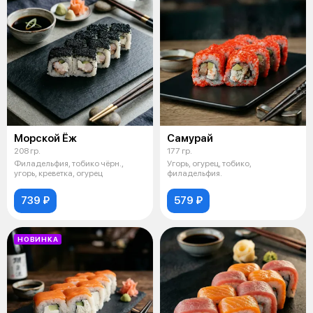
Морской Ёж
Самурай
208 гр.
177 гр.
Филадельфия, тобико чёрн.,
Угорь, огурец, тобико,
угорь, креветка, огурец
филадельфия.
739 ₽
579 ₽
НОВИНКА