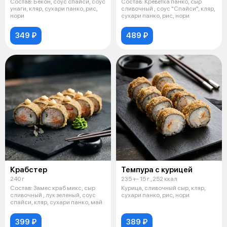
Состав: Бекон, соус спайси, соус
Состав: Креветка панко, сыр
унаги, кляр, сухари панко, рис,
сливочный , соус "Спайси", кляр,
нори
сухари панко, рис, нори
349 ₽
489 ₽
Крабстер
Темпура с курицей
240 г
235 +- 15 г., 252 ккал
Состав: Замес краб микс, сыр
Курица, сливочный сыр, кляр,
сливочный , лук зеленый, соус
сухари панко, рис, нори
спайси, кляр, сухари панко, май
399 ₽
389 ₽