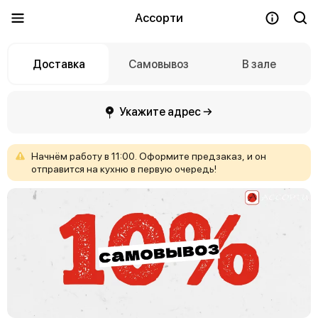
Ассорти
Доставка
Самовывоз
В зале
Укажите адрес →
Начнём
работу
в
11:00.
Оформите
предзаказ,
и
он
отправится
на
кухню
в
первую
очередь!