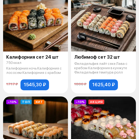
Калифорния сет 24 шт
Любимоф сет 32 шт
750 ккал
Филадельфия лайт сяке Лава с
крабом Калифорния в кунжуте
Калифорния ночь Калифорния с
Филадельфия темпура ролл
лососем Калифорния с крабом
1545,30 ₽
1625,40 ₽
1717 ₽
1806 ₽
−10%
ТОП
ХИТ
−10%
АКЦИЯ