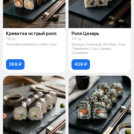
Креветка острый ролл
Ролл Цезарь
112 гр.
177 гр
Тигровая креветка, спайс соус
Курица, Помидор, Айсберг, Сыр
Пармезан, Соус Цезарь,
Сухарики
369 ₽
459 ₽