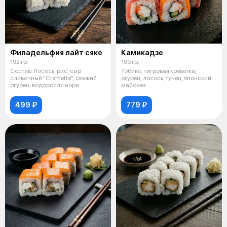
Филадельфия лайт сяке
Камикадзе
192 гр.
195 гр.
Состав: Лосось, рис, сыр
Тобико, тигровая креветка,
сливочный "Cremette", свежий
огурец, лосось, тунец, японский
огурец, водоросли нори
майонез.
499 ₽
779 ₽