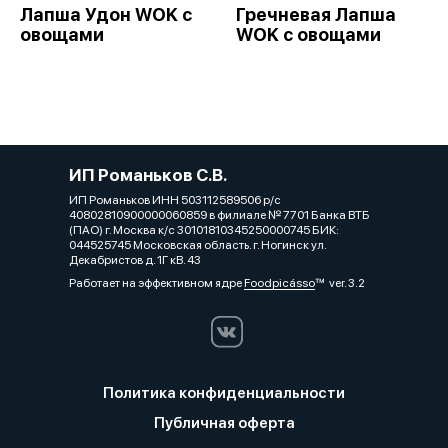
Лапша Удон WOK с
Гречневая Лапша
овощами
WOK с овощами
ИП Романьков С.В.
ИП Романьков ИНН 503112589506 р/с
40802810900000060859 в филиале № 7701 Банка ВТБ
(ПАО) г. Москва к/с 30101810345250000745 БИК:
044525745 Московская область. г. Ногинск ул.
Декабристов д. 1Г кВ. 43
Работает на эффективном ядре
Foodpicásso
ver. 3.2
Политика конфиденциальности
Публичная оферта