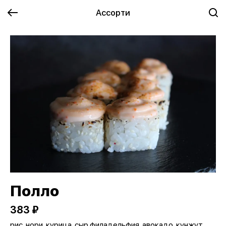
Ассорти
Полло
383 ₽
рис, нори, курица, сыр филадельфия, авокадо, кунжут,