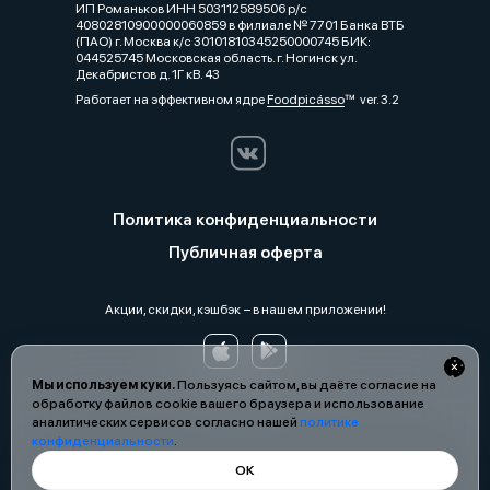
ИП Романьков ИНН 503112589506 р/с
40802810900000060859 в филиале № 7701 Банка ВТБ
(ПАО) г. Москва к/с 30101810345250000745 БИК:
044525745 Московская область. г. Ногинск ул.
Декабристов д. 1Г кВ. 43
Работает на эффективном ядре
Foodpicásso
ver. 3.2
Политика конфиденциальности
Публичная оферта
Акции, скидки, кэшбэк − в нашем приложении!
Мы используем куки.
Пользуясь сайтом, вы даёте согласие на
обработку файлов cookie вашего браузера и использование
аналитических сервисов согласно нашей
политике
конфиденциальности
.
ОК